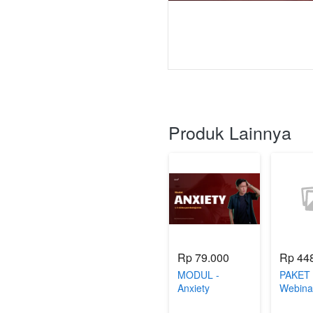
Produk Lainnya
Rp 79.000
Rp 44
MODUL -
PAKET 
Anxiety
Webina
Overthi