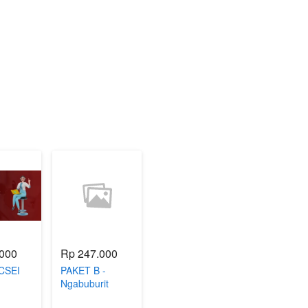
.000
Rp 247.000
CSEI
PAKET B -
Ngabuburit
PPKM