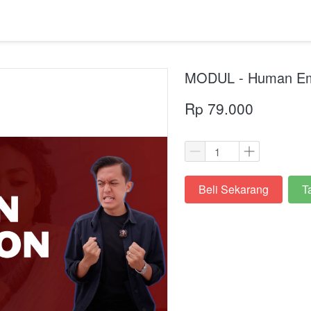
MODUL - Human Em
Rp 79.000
Beli Sekarang
T
`
`