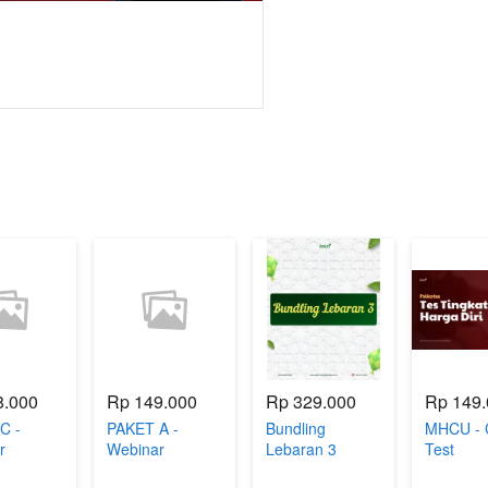
8.000
Rp 149.000
Rp 329.000
Rp 149
C -
PAKET A -
Bundling
MHCU - 
r
Webinar
Lebaran 3
Test
nking
Overthinking