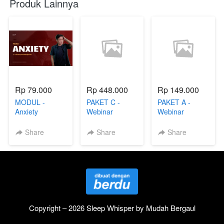
Produk Lainnya
Rp 79.000
Rp 448.000
Rp 149.000
MODUL -
PAKET C -
PAKET A -
Anxiety
Webinar
Webinar
Overthinking
Overthinking
Share
Share
Share
Copyright – 2026 Sleep Whisper by Mudah Bergaul