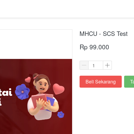
MHCU - SCS Test
Rp 99.000
Beli Sekarang
T
`
`