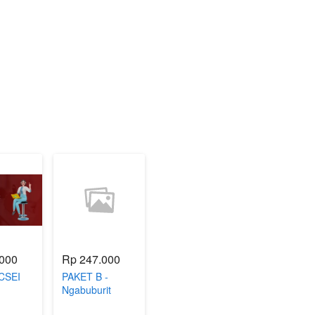
.000
Rp 247.000
CSEI
PAKET B -
Ngabuburit
PPKM