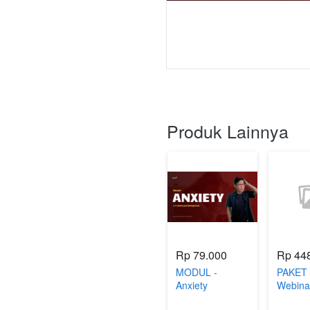
Produk Lainnya
Rp 79.000
Rp 44
MODUL -
PAKET 
Anxiety
Webina
Overthi