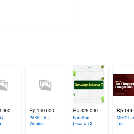
8.000
Rp 149.000
Rp 329.000
Rp 149
C -
PAKET A -
Bundling
MHCU - 
r
Webinar
Lebaran 3
Test
nking
Overthinking