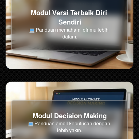
Modul Versi Terbaik Diri 
Sendiri
 P
anduan memahami dirimu lebih 
dalam.
Modul Decision Making
Panduan ambil keputusan dengan 
lebih yakin.