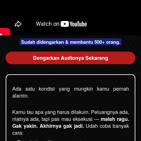
 Sudah didengarkan & membantu 500+ orang. 
Dengarkan Audionya Sekarang
`
Ada satu kondisi yang mungkin kamu pernah 
alamin.
Kamu tau apa yang harus dilakuin. Peluangnya ada, 
niatnya ada, tapi pas mau eksekusi —
 malah ragu. 
Gak yakin. Akhirnya gak jadi. 
Udah coba banyak 
cara: