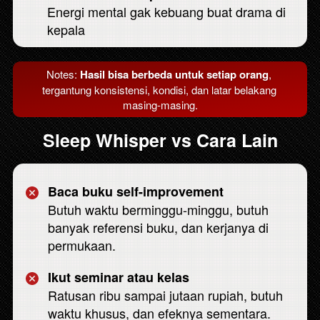
Energi mental gak kebuang buat drama di 
kepala 
Notes: 
Hasil bisa berbeda untuk setiap orang
, 
tergantung konsistensi, kondisi, dan latar belakang 
masing-masing.
Sleep Whisper vs Cara Lain
Baca buku self-improvement
Butuh waktu berminggu-minggu, butuh 
banyak referensi buku, dan kerjanya di 
permukaan.
Ikut seminar atau kelas
Ratusan ribu sampai jutaan rupiah, butuh 
waktu khusus, dan efeknya sementara.