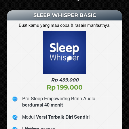
SLEEP WHISPER BASIC
Buat kamu yang mau coba & rasain manfaatnya.
Rp 499.000
Rp 199.000
Pre-Sleep Empowering Brain Audio
berdurasi 40 
menit
Modul 
Versi Terbaik Diri Sendiri
Lifetime 
access