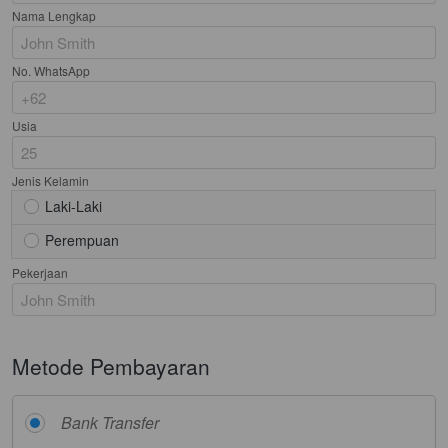
Nama Lengkap
No. WhatsApp
Usia
Jenis Kelamin
Laki-Laki
Perempuan
Error
Pekerjaan
Mohon Maaf! Sepertinya ada masalah. 
Tolong refresh browser kamu
`
Kembali
Metode Pembayaran
Bank Transfer