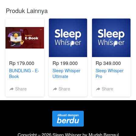
Produk Lainnya
Rp 179.000
Rp 199.000
Rp 349.000
BUNDLING - E-
Sleep Whisper
Sleep Whisper
Book
Ultimate
Pro
Share
Share
Share
Copyright – 2026 Sleep Whisper by Mudah Bergaul