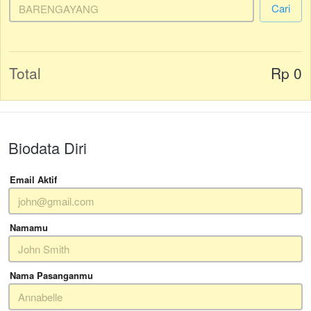
`
Cari
Total
Rp 0
Biodata Diri
Email Aktif
Namamu
Nama Pasanganmu