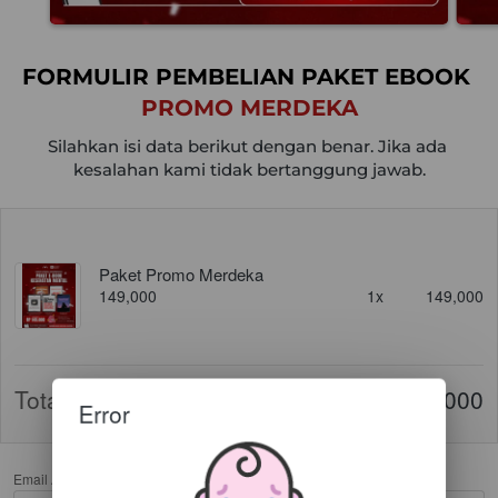
FORMULIR PEMBELIAN PAKET EBOOK 
PROMO MERDEKA
Silahkan isi data berikut dengan benar. Jika ada 
kesalahan kami tidak bertanggung jawab.
Paket Promo Merdeka
149,000
1x
149,000
Total
Rp 149.000
Error
Email Aktif