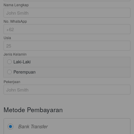
Nama Lengkap
No. WhatsApp
Usia
Jenis Kelamin
Laki-Laki
Perempuan
Pekerjaan
Error
Mohon Maaf! Sepertinya ada masalah. Tolong refresh browser kamu
Kembali
Metode Pembayaran
Bank Transfer