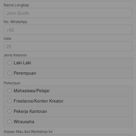
Nama Lengkap
No. WhatsApp
Usia
Jenis Kelamin
Laki-Laki
Perempuan
Pekerjaan
Mahasiswa/Pelajar
Freelance/Konten Kreator
Pekerja Kantoran
Error
Wirausaha
Mohon Maaf! Sepertinya ada masalah. 
Tolong refresh browser kamu
Alasan Mau Ikut Workshop Ini
`
Kembali