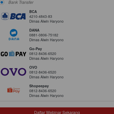
Bank Transfer
BCA
4210-4843-83
Dimas Alwin Haryono
DANA
0881-0806-75182
Dimas Alwin Haryono
Go-Pay
0812-8436-6520
Dimas Alwin Haryono
OVO
0812-8436-6520
Dimas Alwin Haryono
Shopeepay
0812-8436-6520
Dimas Alwin Haryono
Daftar Webinar Sekarang
`